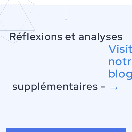
Réflexions et analyses
Visi
not
blo
→
supplémentaires -