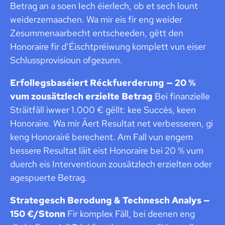
Betrag an a soen Iech éierlech, ob et sech lount
weiderzemaachen. Wa mir eis fir eng weider
Zesummenaarbecht entscheeden, gëtt den
Honoraire fir d’Éischtpréiwung komplett vun eiser
Schlussprovisioun ofgezunn.
Erfollegsbaséiert Réckfuerderung — 20 %
vum zousätzlech erzielte Betrag
Bei finanzielle
Sträitfäll iwwer 1.000 € gëllt: kee Succès, keen
Honoraire. Wa mir Äert Resultat net verbesseren, gi
keng Honorairë berechent. Am Fall vun engem
bessere Resultat läit eist Honoraire bei 20 % vum
duerch eis Interventioun zousätzlech erzielten oder
agespuerte Betrag.
Strategesch Berodung & Technesch Analys —
150 €/Stonn
Fir komplex Fäll, bei deenen eng