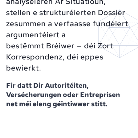
analyséieren Är Situatioun,
stellen e strukturéierten Dossier
zesummen a verfaasse fundéiert
argumentéiert a
bestëmmt Bréiwer — déi Zort
Korrespondenz, déi eppes
bewierkt.
Fir datt Dir Autoritéiten,
Versécherungen oder Entreprisen
net méi eleng géintiwwer stitt.