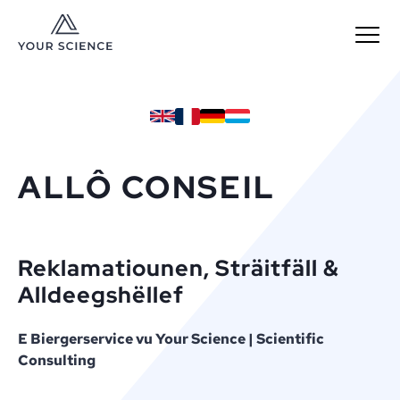
MENU
ALLÔ CONSEIL
Reklamatiounen, Sträitfäll &
Alldeegshëllef
E Biergerservice vu Your Science | Scientific
Consulting