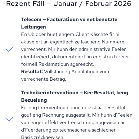
Rezent Fäll — Januar / Februar 2026
Telecom — Facturatioun vu net benotzte
Leitungen
En Ubidder huet engem Client Käschte fir ni
aktivéiert an eigentlech ze läschend Nummere
verrechent. Mir hunn den administrative Feeler
identifizéiert, dokumentéiert an eng strukturéiert
formell Reklamatioun agereecht.
Resultat:
Vollstänneg Annulatioun vum
verrechente Betrag.
Technikerinterventioun — Kee Resultat, keng
Bezuelung
Fir eng Interventioun ouni moossbaart Resultat
gouf eng Rechnung ausgestallt. Mir hunn d’Feelen
vun enger effektiver Leeschtung nogewisen an
d’Fuerderung op technescher a sachlecher
Basis zréckgewisen.