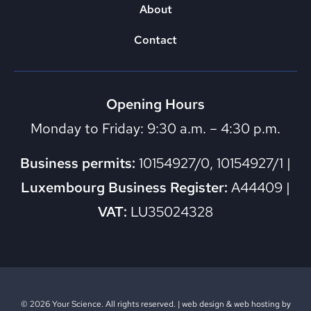
About
Contact
Opening Hours
Monday to Friday: 9:30 a.m. – 4:30 p.m.
Business permits:
10154927/0, 10154927/1 |
Luxembourg Business Register:
A44409 |
VAT:
LU35024328
© 2026 Your Science. All rights reserved. |
web design
&
web hosting
by