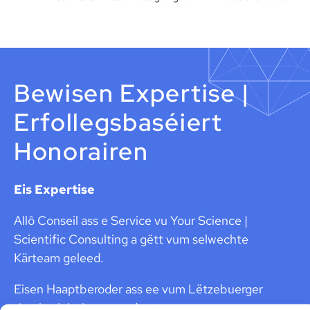
Bewisen Expertise |
Erfollegsbaséiert
Honorairen
Eis Expertise
Allô Conseil ass e Service vu Your Science |
Scientific Consulting a gëtt vum selwechte
Kärteam geleed.
Eisen Haaptberoder ass ee vum Lëtzebuerger
Justizministère vereedegten an