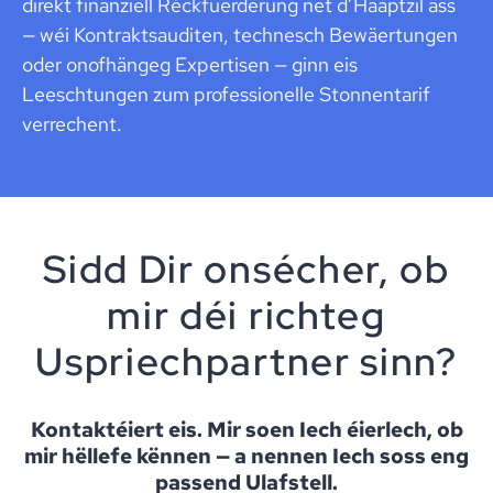
direkt finanziell Réckfuerderung net d’Haaptzil ass
— wéi Kontraktsauditen, technesch Bewäertungen
oder onofhängeg Expertisen — ginn eis
Leeschtungen zum professionelle Stonnentarif
verrechent.
Sidd Dir onsécher, ob
mir déi richteg
Uspriechpartner sinn?
Kontaktéiert eis. Mir soen Iech éierlech, ob
mir hëllefe kënnen — a nennen Iech soss eng
passend Ulafstell.