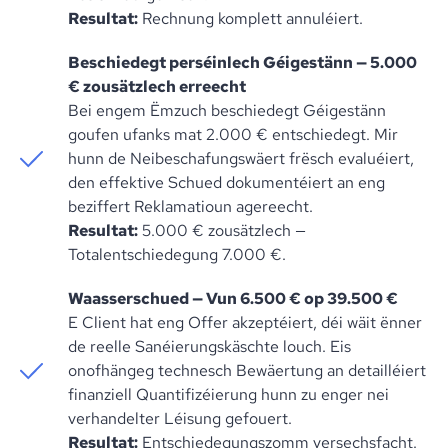
Resultat:
Rechnung komplett annuléiert.
Beschiedegt perséinlech Géigestänn — 5.000
€ zousätzlech erreecht
Bei engem Ëmzuch beschiedegt Géigestänn
goufen ufanks mat 2.000 € entschiedegt. Mir
hunn de Neibeschafungswäert frësch evaluéiert,
den effektive Schued dokumentéiert an eng
beziffert Reklamatioun agereecht.
Resultat:
5.000 € zousätzlech —
Totalentschiedegung 7.000 €.
Waasserschued — Vun 6.500 € op 39.500 €
E Client hat eng Offer akzeptéiert, déi wäit ënner
de reelle Sanéierungskäschte louch. Eis
onofhängeg technesch Bewäertung an detailléiert
finanziell Quantifizéierung hunn zu enger nei
verhandelter Léisung gefouert.
Resultat:
Entschiedegungszomm versechsfacht.